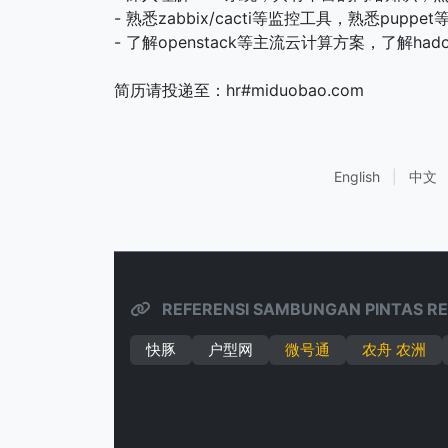
- 熟悉zabbix/cacti等监控工具，熟悉pup
- 了解openstack等主流云计算方案，了解hado
简历请投递至：hr#miduobao.com
English
|
中文
REFERENSI SAMBUNGAN PINTAS RE
快豚
户型网
微号通
农舟 农洲