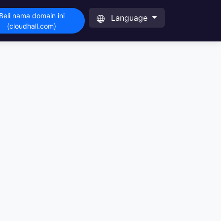
Beli nama domain ini
Language
(cloudhall.com)