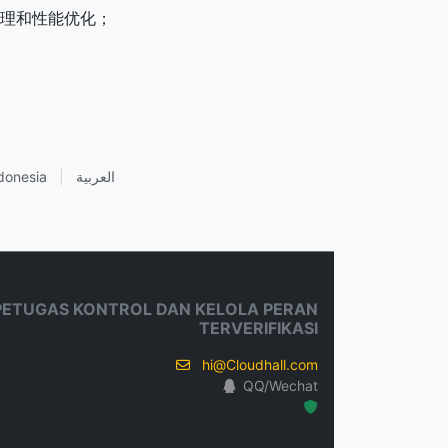
运维管理和性能优化；
donesia
|
العربية
PETUGAS KONTROL DAN KELOLA PERAN
TERVERIFIKASI
hi@Cloudhall.com
QQ/Wechat
Hosted Protected Environment